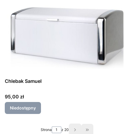
Chlebak Samuel
Cena
95,00 zł
Niedostępny
Strona
z 20
Przejdź do ostatniej s