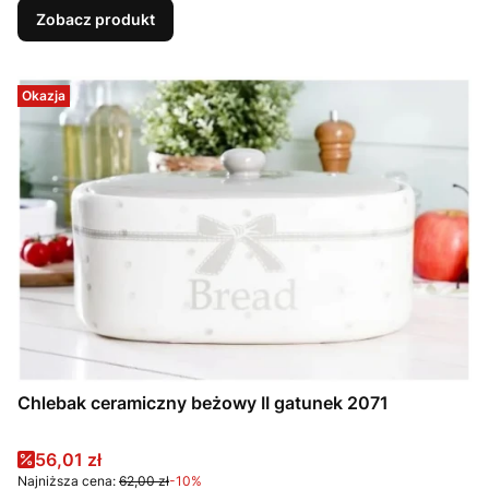
Zobacz produkt
Okazja
Chlebak ceramiczny beżowy II gatunek 2071
Cena promocyjna
56,01 zł
Najniższa cena:
62,00 zł
-10%