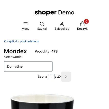
Produkty w koszy
Otwórz wyszukiwarkę
Menu
Szukaj
Zaloguj się
Koszyk
Przejdź do:
poukladane.pl
Mondex
Produkty:
478
Lista produktów
Sortowanie:
Domyślne
Strona
z 20
Następne produkty