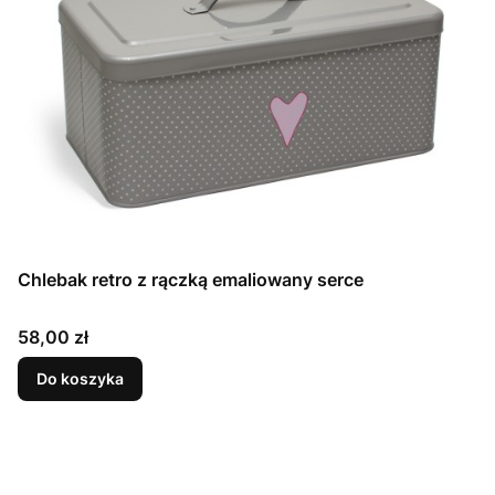
Chlebak retro z rączką emaliowany serce
Cena
58,00 zł
Do koszyka