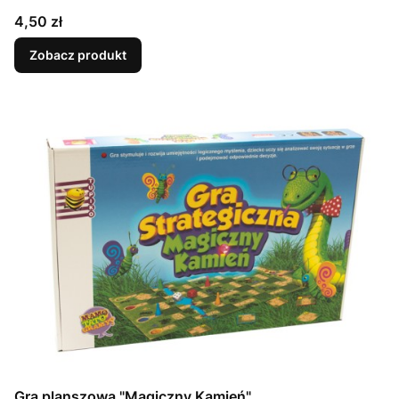
Cena
4,50 zł
Zobacz produkt
Gra planszowa "Magiczny Kamień"