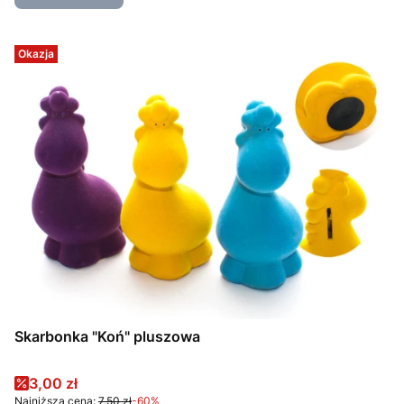
Okazja
Skarbonka "Koń" pluszowa
Cena promocyjna
3,00 zł
Najniższa cena:
7,50 zł
-60%