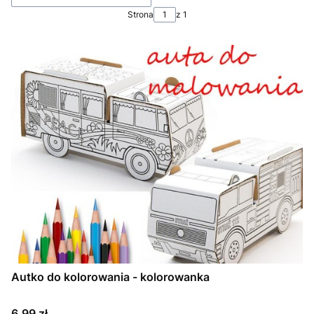
Strona
z 1
Autko do kolorowania - kolorowanka
Cena
6,99 zł