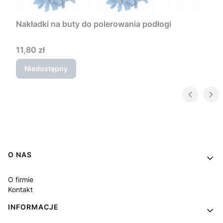
Nakładki na buty do polerowania podłogi
Cena
11,80 zł
Niedostępny
Linki w stopce
O NAS
O firmie
Kontakt
INFORMACJE