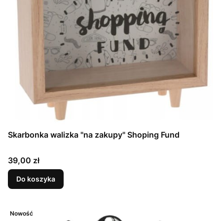
Skarbonka walizka "na zakupy" Shoping Fund
Cena
39,00 zł
Do koszyka
Nowość