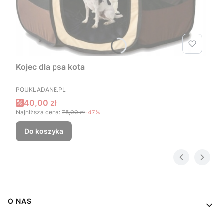
Kojec dla psa kota
PRODUCENT
POUKLADANE.PL
Cena promocyjna
40,00 zł
Najniższa cena:
75,00 zł
-47%
Do koszyka
Linki w stopce
O NAS