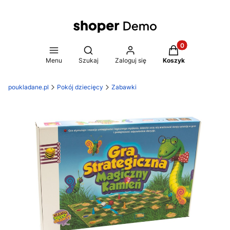
Produkty w koszy
Otwórz wyszukiwarkę
Menu
Szukaj
Zaloguj się
Koszyk
poukladane.pl
Pokój dziecięcy
Zabawki