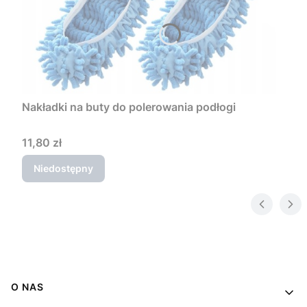
Nakładki na buty do polerowania podłogi
Cena
11,80 zł
Niedostępny
Linki w stopce
O NAS