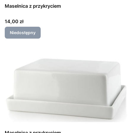
Maselnica z przykryciem
Cena
14,00 zł
Niedostępny
Maselnica z przykryciem