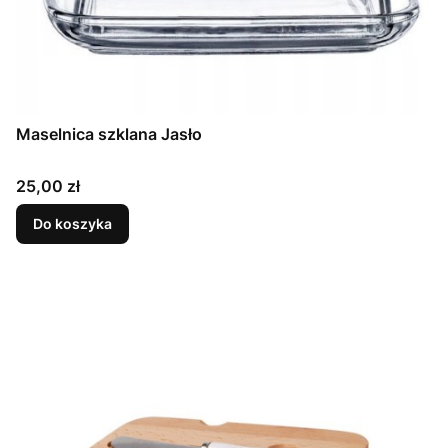
Maselnica szklana Jasło
Cena
25,00 zł
Do koszyka