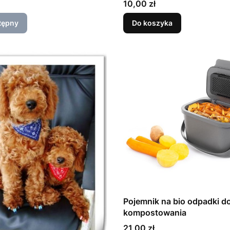
Cena
10,00 zł
tępny
Do koszyka
Pojemnik na bio odpadki d
kompostowania
Cena
21,00 zł