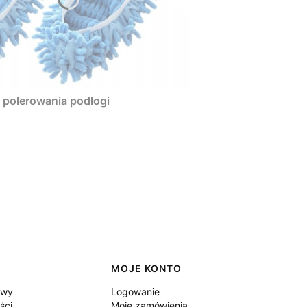
 polerowania podłogi
MOJE KONTO
awy
Logowanie
ści
Moje zamówienia