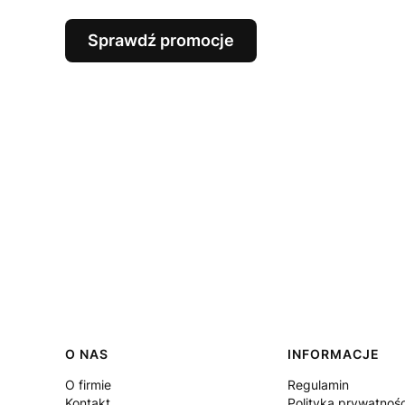
Sprawdź promocje
Linki w stopce
O NAS
INFORMACJE
O firmie
Regulamin
Kontakt
Polityka prywatnośc