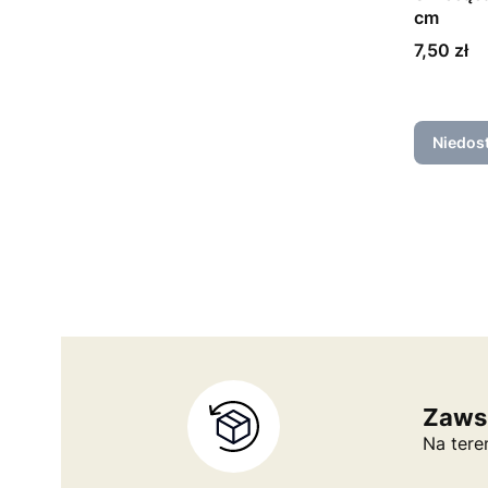
cm
Cena
7,50 zł
Niedos
Zaws
Na tere