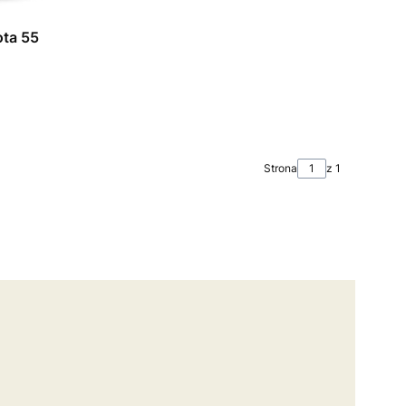
ota 55
Strona
z 1