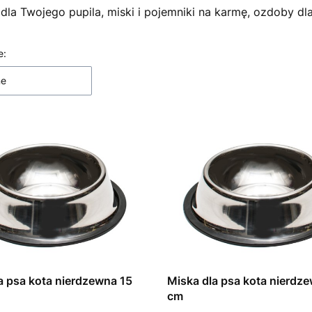
 dla Twojego pupila, miski i pojemniki na karmę, ozdoby dla
 produktów
e:
ne
a psa kota nierdzewna 15
Miska dla psa kota nierdz
cm