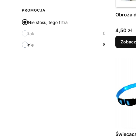
PROMOCJA
Obroża 
Nie stosuj tego filtra
Cena
4,50 zł
0
tak
Zobacz
8
nie
Świecąca