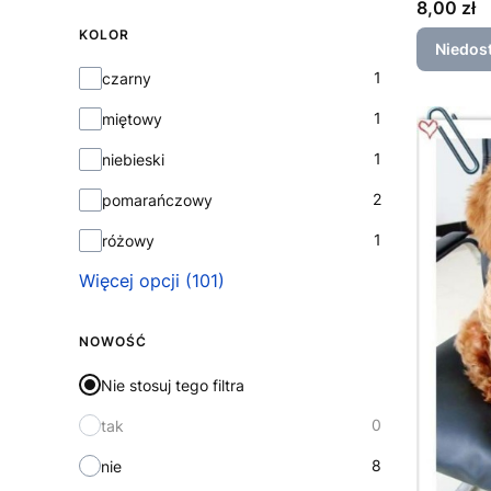
Cena
8,00 zł
KOLOR
Niedos
Kolor
1
czarny
1
miętowy
1
niebieski
2
pomarańczowy
1
różowy
Więcej opcji (101)
NOWOŚĆ
Nie stosuj tego filtra
0
tak
8
nie