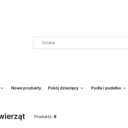
Nowe produkty
Pokój dziecięcy
Pudła i pudełka
wierząt
Produkty:
8