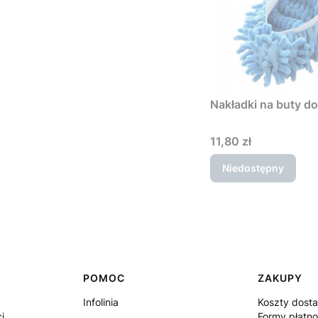
Nakładki na buty do
Cena
11,80 zł
Niedostępny
POMOC
ZAKUPY
Infolinia
Koszty dost
i
Formy płatno