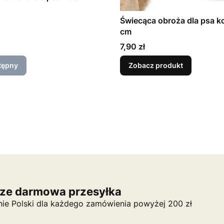
Świecąca obroża dla psa k
cm
Cena
7,90 zł
tępny
Zobacz produkt
ze darmowa przesyłka
nie Polski dla każdego zamówienia powyżej 200 zł