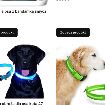
dla psa z bandamką smycz
 produkt
Zobacz produkt
 obroża dla psa kota 47