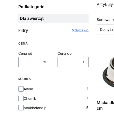
Artykuły
Podkategorie
Dla zwierząt
Lista
Sortowani
Domyśl
Filtry
Wyczyść
CENA
Cena od
Cena do
zł
zł
MARKA
Marka
1
Altom
1
Chomik
Miska dl
5
poukladane.pl
cm