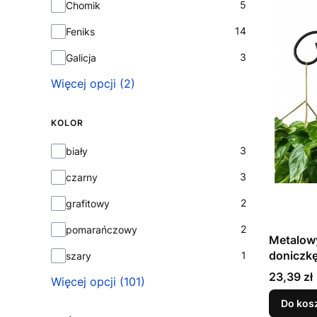
5
Chomik
14
Feniks
3
Galicja
Więcej opcji (2)
KOLOR
Kolor
3
biały
3
czarny
2
grafitowy
2
pomarańczowy
Metalowy
1
szary
Cena
23,39 zł
Więcej opcji (101)
Do kos