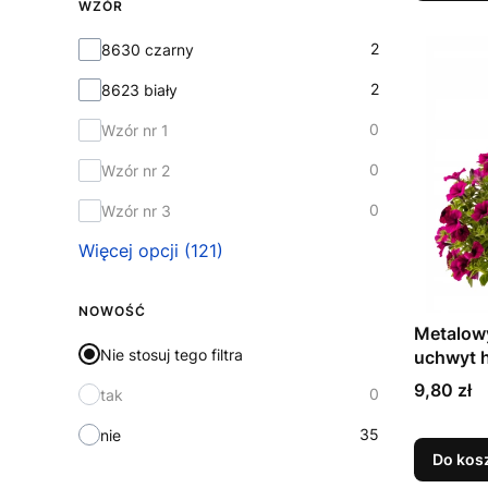
WZÓR
Wzór
2
8630 czarny
2
8623 biały
0
Wzór nr 1
0
Wzór nr 2
0
Wzór nr 3
Więcej opcji (121)
NOWOŚĆ
Metalowy
Nie stosuj tego filtra
uchwyt 
Cena
9,80 zł
0
tak
35
nie
Do kos