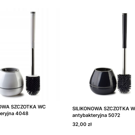
NOWA SZCZOTKA WC
SILIKONOWA SZCZOTKA 
teryjna 4048
antybakteryjna 5072
Cena
32,00 zł