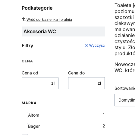
Toaleta 
Podkategorie
poziomu 
szczotki
Wróć do: Łazienka i pralnia
ciekawym
malowana
Akcesoria WC
działani
czystośc
Filtry
Wyczyść
stylu. Z
produkt
CENA
Nowoczes
WC, któr
Cena od
Cena do
zł
zł
Lista
Sortowani
Domyśl
MARKA
Marka
1
Altom
2
Bager