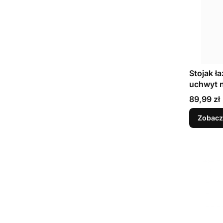
Stojak ł
uchwyt n
Cena
89,99 zł
Zobacz