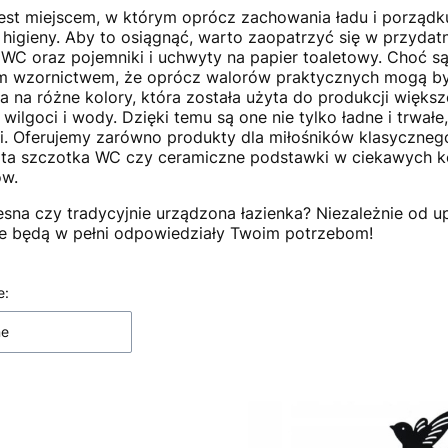
jest miejscem, w którym oprócz zachowania ładu i porządk
higieny. Aby to osiągnąć, warto zaopatrzyć się w przyda
 WC oraz pojemniki i uchwyty na papier toaletowy. Choć są t
 wzornictwem, że oprócz walorów praktycznych mogą być 
 na różne kolory, która została użyta do produkcji większ
e wilgoci i wody. Dzięki temu są one nie tylko ładne i trwa
i. Oferujemy zarówno produkty dla miłośników klasycznego
łota szczotka WC czy ceramiczne podstawki w ciekawych ko
ów.
na czy tradycyjnie urządzona łazienka? Niezależnie od u
e będą w pełni odpowiedziały Twoim potrzebom!
 produktów
e:
ne