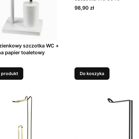
Cena
98,90 zł
azienkowy szczotka WC +
a papier toaletowy
 produkt
Do koszyka