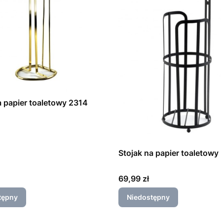
a papier toaletowy 2314
Stojak na papier toaletowy 
Cena
69,99 zł
tępny
Niedostępny