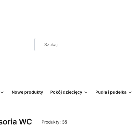
Nowe produkty
Pokój dziecięcy
Pudła i pudełka
soria WC
Produkty:
35