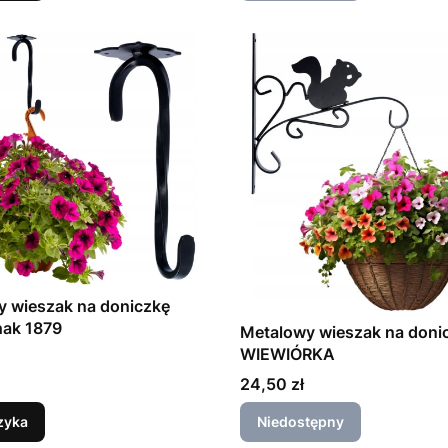
 wieszak na doniczkę
hak 1879
Metalowy wieszak na doni
WIEWIÓRKA
Cena
24,50 zł
zyka
Niedostępny