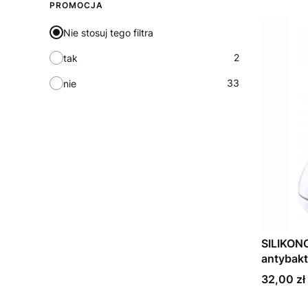
PROMOCJA
Nie stosuj tego filtra
2
tak
33
nie
SILIKO
antybak
Cena
32,00 zł