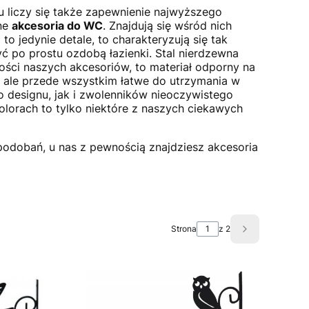
u liczy się także zapewnienie najwyższego
tne
akcesoria do WC
. Znajdują się wśród nich
o jedynie detale, to charakteryzują się tak
po prostu ozdobą łazienki. Stal nierdzewna
ości naszych akcesoriów, to materiał odporny na
łe, ale przede wszystkim łatwe do utrzymania w
 designu, jak i zwolenników nieoczywistego
lorach to tylko niektóre z naszych ciekawych
podobań, u nas z pewnością znajdziesz akcesoria
Strona
z 2
Następne pro