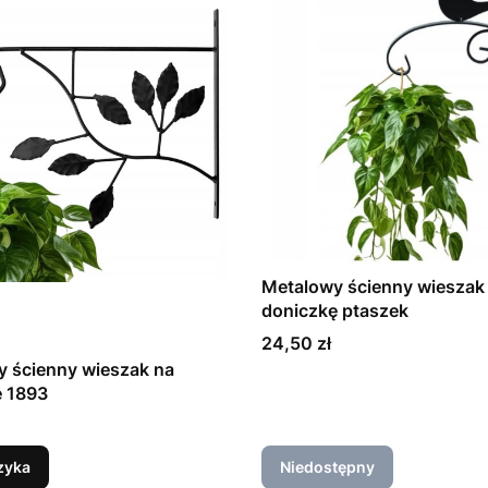
Metalowy ścienny wieszak
doniczkę ptaszek
Cena
24,50 zł
 ścienny wieszak na
doniczkę 1893
zyka
Niedostępny