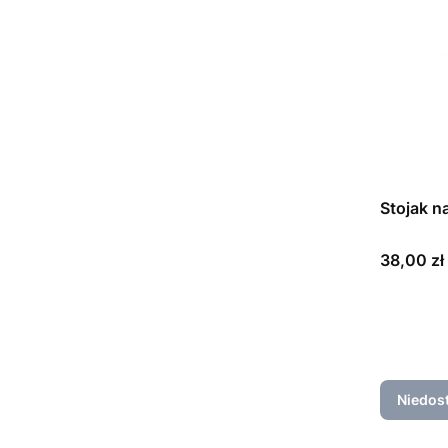
Stojak n
Cena
38,00 zł
Niedos