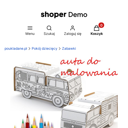
Produkty w koszy
Otwórz wyszukiwarkę
Menu
Szukaj
Zaloguj się
Koszyk
poukladane.pl
Pokój dziecięcy
Zabawki