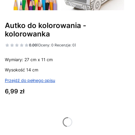
Autko do kolorowania -
kolorowanka
0.00
(Oceny: 0 Recenzje: 0)
Wymiary: 27 cm x 11 cm
Wysokość 14 cm
Przejdź do pełnego opisu
Cena
6,99 zł
Wybierz wariant produktu:
Poszczególne warianty mogą różnić się ceną
*
Wzór