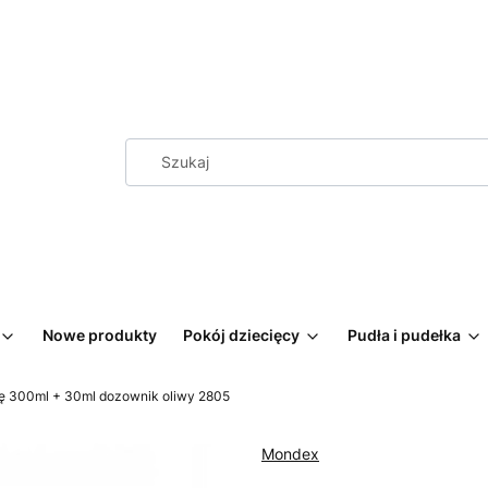
Nowe produkty
Pokój dziecięcy
Pudła i pudełka
wę 300ml + 30ml dozownik oliwy 2805
Mondex