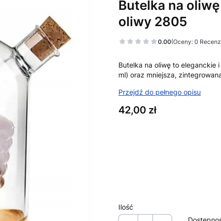
Butelka na oliw
oliwy 2805
0.00
(Oceny: 0 Recenzj
Butelka na oliwę to eleganckie
ml) oraz mniejsza, zintegrowan
Przejdź do pełnego opisu
Cena
42,00 zł
Wybierz wariant produktu:
Poszczególne warianty mogą ró
*
Wzór
Wzór nr 2
Ilość
Dostępno