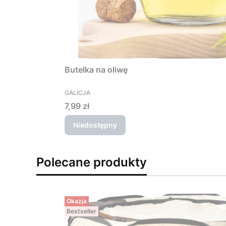
Butelka na oliwę
PRODUCENT
GALICJA
Cena
7,99 zł
Niedostępny
Polecane produkty
Okazja
Bestseller