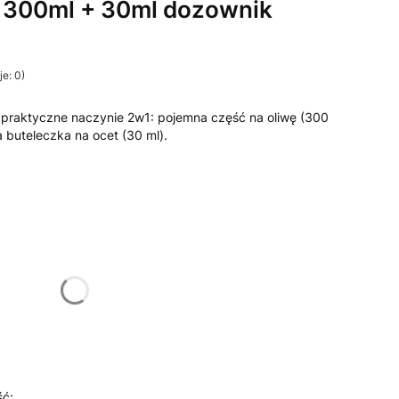
ę 300ml + 30ml dozownik
e: 0)
 i praktyczne naczynie 2w1: pojemna część na oliwę (300
a buteleczka na ocet (30 ml).
żnić się ceną
ść: