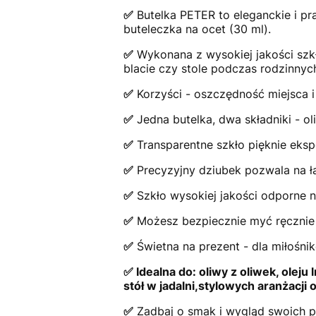
✅
Butelka PETER to eleganckie i pr
buteleczka na ocet (30 ml).
✅
Wykonana z wysokiej jakości szkł
blacie czy stole podczas rodzinnyc
✅
Korzyści - oszczędność miejsca
✅
Jedna butelka, dwa składniki - ol
✅
Transparentne szkło pięknie eksp
✅
Precyzyjny dziubek pozwala na ł
✅
Szkło wysokiej jakości odporne n
✅
Możesz bezpiecznie myć ręcznie
✅
Świetna na prezent - dla miłośni
✅ Idealna do: oliwy z oliwek, oleju
stół w jadalni,stylowych aranżacj
✅
Zadbaj o smak i wygląd swoich po