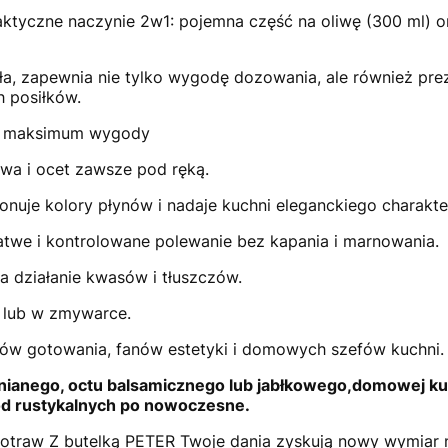
aktyczne naczynie 2w1: pojemna część na oliwę (300 ml) o
a, zapewnia nie tylko wygodę dozowania, ale również pre
h posiłków.
 i maksimum wygody
iwa i ocet zawsze pod ręką.
onuje kolory płynów i nadaje kuchni eleganckiego charakte
atwe i kontrolowane polewanie bez kapania i marnowania.
a działanie kwasów i tłuszczów.
 lub w zmywarce.
ków gotowania, fanów estetyki i domowych szefów kuchni.
 lnianego, octu balsamicznego lub jabłkowego,domowej kuch
i od rustykalnych po nowoczesne.
traw Z butelką PETER Twoje dania zyskują nowy wymiar nie 