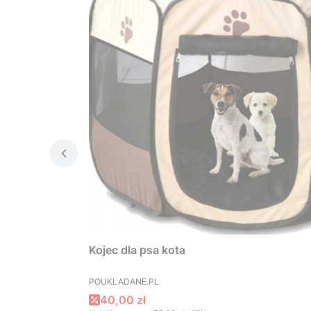
Kojec dla psa kota
PRODUCENT
POUKLADANE.PL
Cena promocyjna
40,00 zł