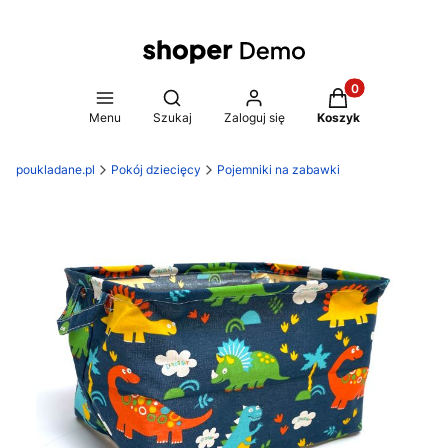
Produkty w koszy
Otwórz wyszukiwarkę
Menu
Szukaj
Zaloguj się
Koszyk
poukladane.pl
Pokój dziecięcy
Pojemniki na zabawki