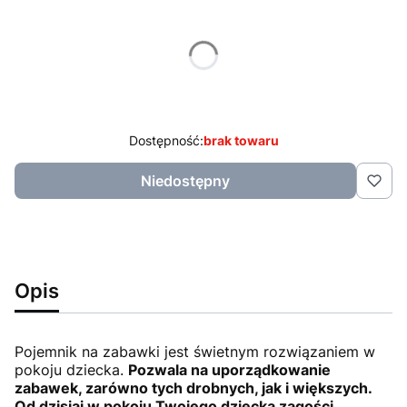
Wybierz wariant produktu:
Poszczególne warianty mogą różnić się ceną
*
Kolor
biały
Dostępność:
brak towaru
Niedostępny
Opis
Pojemnik na zabawki jest świetnym rozwiązaniem w
pokoju dziecka.
Pozwala na uporządkowanie
zabawek, zarówno tych drobnych, jak i większych.
Od dzisiaj w pokoju Twojego dziecka zagości