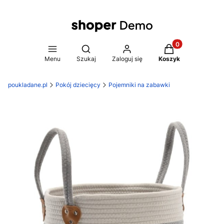
Produkty w koszy
Otwórz wyszukiwarkę
Menu
Szukaj
Zaloguj się
Koszyk
poukladane.pl
Pokój dziecięcy
Pojemniki na zabawki