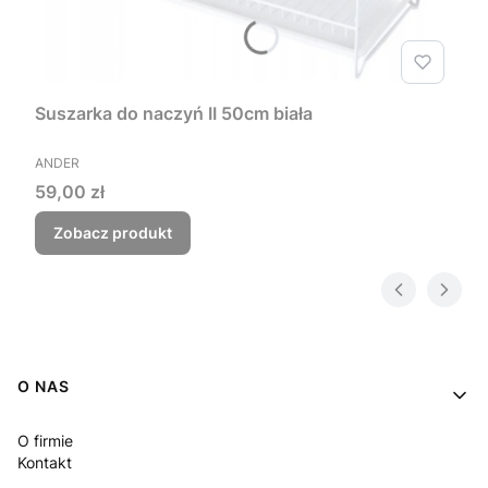
Suszarka do naczyń II 50cm biała
PRODUCENT
ANDER
Cena
59,00 zł
Zobacz produkt
Linki w stopce
O NAS
O firmie
Kontakt