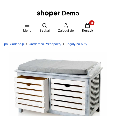
Produkty w koszy
Otwórz wyszukiwarkę
Menu
Szukaj
Zaloguj się
Koszyk
poukladane.pl
Garderoba Przedpokój
Regały na buty