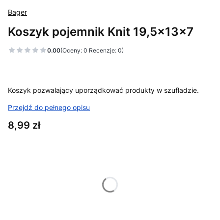
Bager
Koszyk pojemnik Knit 19,5x13x7
0.00
(Oceny: 0 Recenzje: 0)
Koszyk pozwalający uporządkować produkty w szufladzie.
Przejdź do pełnego opisu
Cena
8,99 zł
Wybierz wariant produktu:
Poszczególne warianty mogą różnić się ceną
*
Kolor
biały