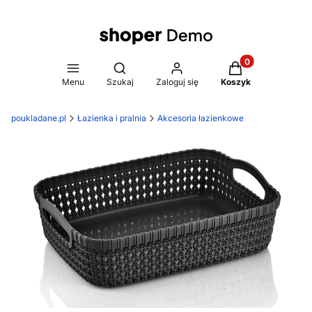
Produkty w koszy
Otwórz wyszukiwarkę
Menu
Szukaj
Zaloguj się
Koszyk
poukladane.pl
Łazienka i pralnia
Akcesoria łazienkowe