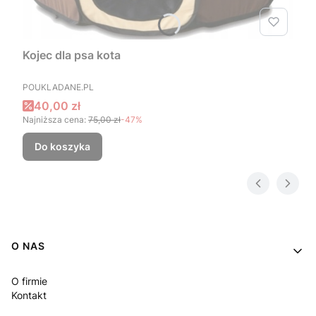
Kojec dla psa kota
PRODUCENT
POUKLADANE.PL
Cena promocyjna
40,00 zł
Najniższa cena:
75,00 zł
-47%
Do koszyka
Linki w stopce
O NAS
O firmie
Kontakt