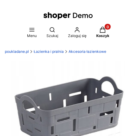
Produkty w koszy
Otwórz wyszukiwarkę
Menu
Szukaj
Zaloguj się
Koszyk
poukladane.pl
Łazienka i pralnia
Akcesoria łazienkowe