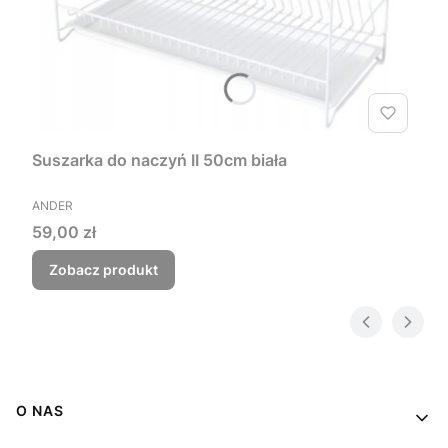
Suszarka do naczyń II 50cm biała
PRODUCENT
ANDER
Cena
59,00 zł
Zobacz produkt
Linki w stopce
O NAS