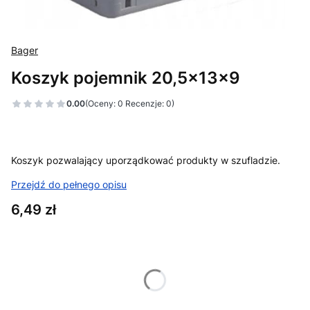
Bager
Koszyk pojemnik 20,5x13x9
0.00
(Oceny: 0 Recenzje: 0)
Koszyk pozwalający uporządkować produkty w szufladzie.
Przejdź do pełnego opisu
Cena
6,49 zł
Wybierz wariant produktu:
Poszczególne warianty mogą różnić się ceną
*
Kolor