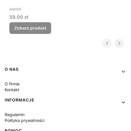
PRODUCENT
ANDER
Cena
59,00 zł
Zobacz produkt
Linki w stopce
O NAS
O firmie
Kontakt
INFORMACJE
Regulamin
Polityka prywatności
POMOC