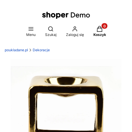
Produkty w koszy
Otwórz wyszukiwarkę
Menu
Szukaj
Zaloguj się
Koszyk
poukladane.pl
Dekoracje