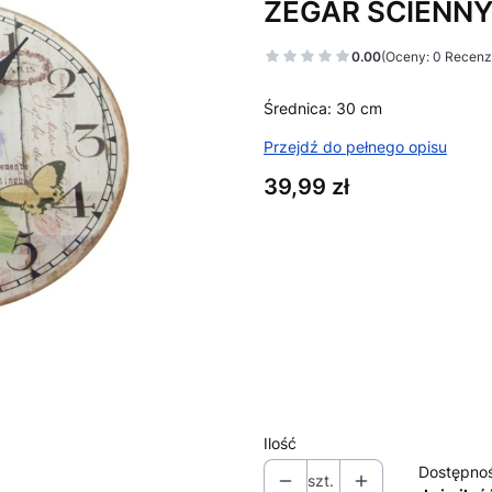
ZEGAR ŚCIENNY
0.00
(Oceny: 0 Recenzj
Średnica: 30 cm
Przejdź do pełnego opisu
Cena
39,99 zł
Wybierz wariant produktu:
Poszczególne warianty mogą ró
*
Wzór
Wzór nr 1
Wzór nr 2
Ilość
Dostępno
szt.