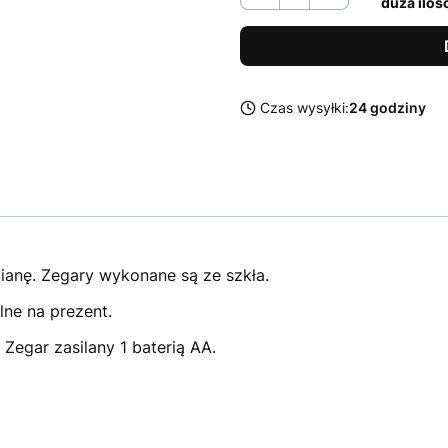
duża iloś
Czas wysyłki:
24 godziny
ianę. Zegary wykonane są ze szkła.
lne na prezent.
egar zasilany 1 baterią AA.