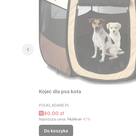
Kojec dla psa kota
PRODUCENT
POUKLADANE.PL
Cena promocyjna
40,00 zł
Najniższa cena:
75,00 zł
-47%
Do koszyka