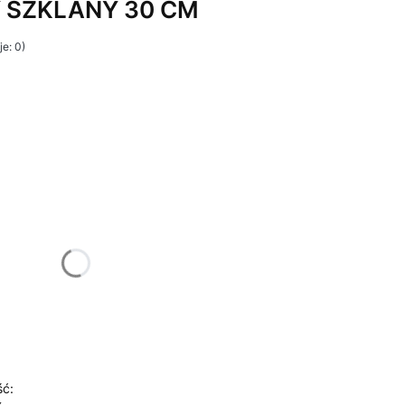
 SZKLANY 30 CM
e: 0)
żnić się ceną
ść: