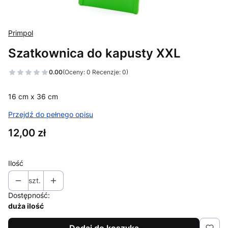
Primpol
Szatkownica do kapusty XXL
0.00
(Oceny: 0 Recenzje: 0)
16 cm x 36 cm
Przejdź do pełnego opisu
Cena
12,00 zł
Ilość
szt.
Dostępność:
duża ilość
Dodaj do koszyka