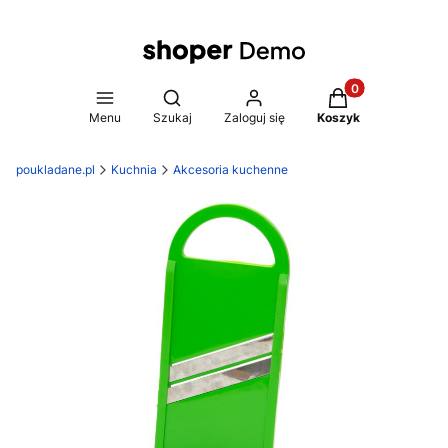
Produkty w koszy
Otwórz wyszukiwarkę
Menu
Szukaj
Zaloguj się
Koszyk
poukladane.pl
Kuchnia
Akcesoria kuchenne