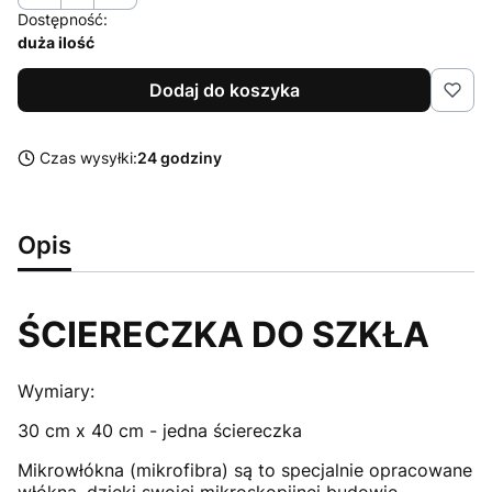
Dostępność:
duża ilość
Dodaj do koszyka
Czas wysyłki:
24 godziny
Opis
ŚCIERECZKA DO SZKŁA
Wymiary:
30 cm x 40 cm - jedna ściereczka
Mikrowłókna (mikrofibra) są to specjalnie opracowane
włókna, dzięki swojej mikroskopijnej budowie