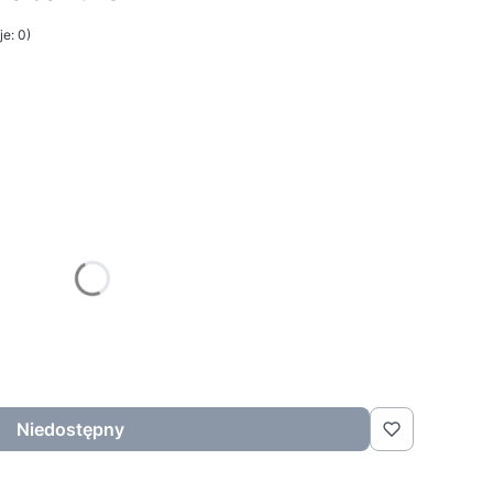
e: 0)
żnić się ceną
Niedostępny