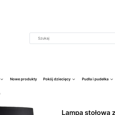
Nowe produkty
Pokój dziecięcy
Pudła i pudełka
m
Lampa stołowa 