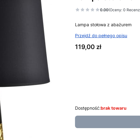
0.00
(Oceny: 0 Recenzj
Lampa stołowa z abażurem
Przejdź do pełnego opisu
Cena
119,00 zł
Wybierz wariant produktu:
Poszczególne warianty mogą ró
*
Kolor
srebrny
Dostępność:
brak towaru