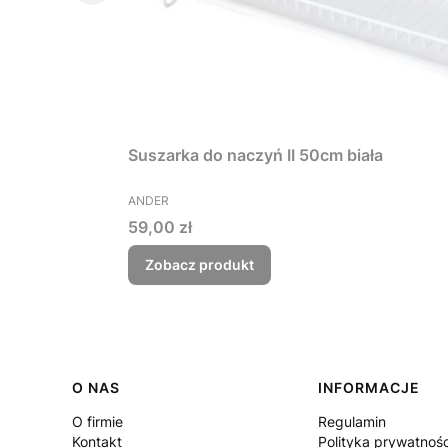
Suszarka do naczyń II 50cm biała
PRODUCENT
ANDER
Cena
59,00 zł
Zobacz produkt
Linki w stopce
O NAS
INFORMACJE
O firmie
Regulamin
Kontakt
Polityka prywatnośc