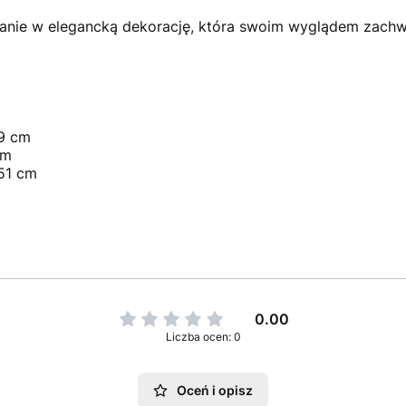
anie w elegancką dekorację, która swoim wyglądem zach
9 cm
cm
51 cm
0.00
Liczba ocen: 0
Oceń i opisz