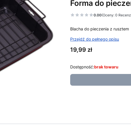
Forma do piecze
0.00
(Oceny: 0 Recenzj
Blacha do pieczenia z rusztem
Przejdź do pełnego opisu
Cena
19,99 zł
Dostępność:
brak towaru