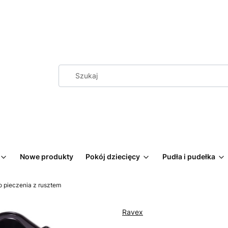
Nowe produkty
Pokój dziecięcy
Pudła i pudełka
 pieczenia z rusztem
Ravex