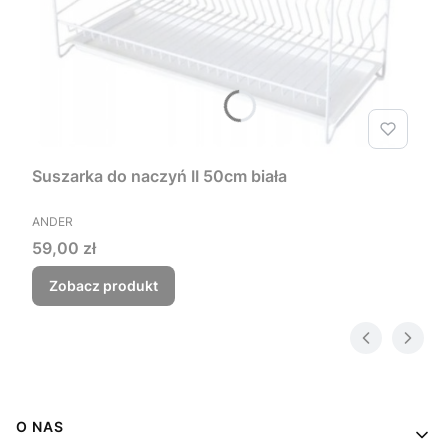
Suszarka do naczyń II 50cm biała
PRODUCENT
ANDER
Cena
59,00 zł
Zobacz produkt
Linki w stopce
O NAS