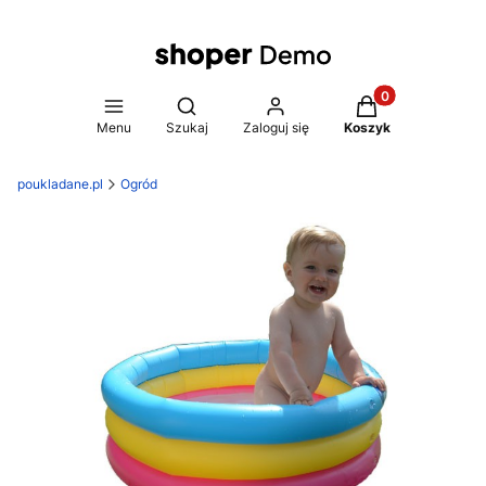
Produkty w koszy
Otwórz wyszukiwarkę
Menu
Szukaj
Zaloguj się
Koszyk
poukladane.pl
Ogród