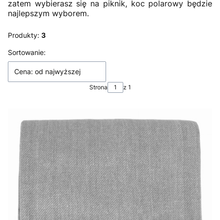
zatem wybierasz się na piknik, koc polarowy będzie
najlepszym wyborem.
Produkty:
3
Lista produktów
Sortowanie:
Cena: od najwyższej
Strona
z 1