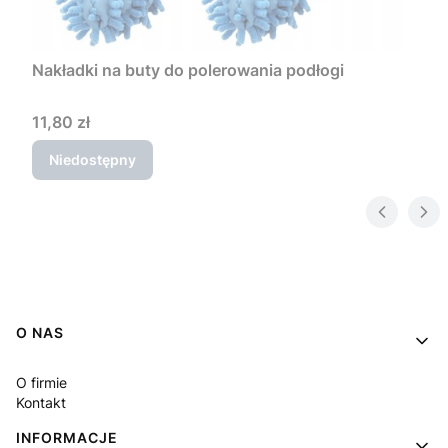
Nakładki na buty do polerowania podłogi
Cena
11,80 zł
Niedostępny
Linki w stopce
O NAS
O firmie
Kontakt
INFORMACJE