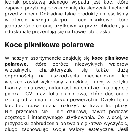
jednak podstawą udanego wypadu jest koc, które
zapewni przytulną powierzchnię do siedzenia i uchroni
przed zimnem. Dokładnie takie produkty umieściliśmy
w ofercie naszego sklepu – koce piknikowe, które
jednocześnie chronią użytkownika przez chłodem, jak
i doskonale prezentują się na trawie lub piasku.
Koce piknikowe polarowe
W naszym asortymencie znajdują się
koce piknikowe
polarowe
, które oprócz niezwykłych walorów
wizualnych, charakteryzują się także dużą
odpornością na uszkodzenia mechaniczne. Ich
wierzch został wykonany z miękkiej i miłej w dotyku
tkaniny polarowej, natomiast na spodzie znajduje się
pianka PCV oraz folia aluminiowa, które doskonale
izolują od zimna i mokrych powierzchni. Dzięki temu
koc bez obaw można rozłożyć na trawie lub plaży.
Nie przeciera się i nie dziurawi, nawet podczas
częstego i intensywnego użytkowania. Co więcej, w
przypadku zabrudzenia pozwala się łatwo wyczyścić,
długo zachowując swoje walory estetyczne. Jeśli